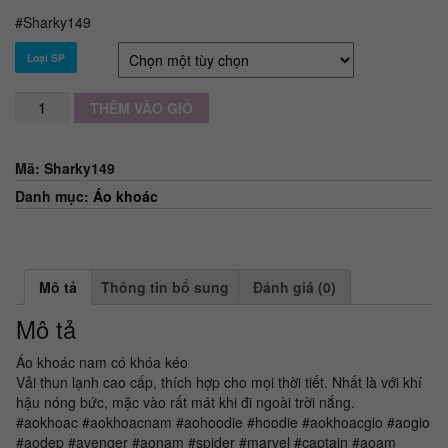
#Sharky149
Loại SP
Số
THÊM VÀO GIỎ
lượng
Mã:
Sharky149
Danh mục:
Áo khoác
Mô tả
Thông tin bổ sung
Đánh giá (0)
Mô tả
Áo khoác nam có khóa kéo
Vải thun lạnh cao cấp, thích hợp cho mọi thời tiết. Nhất là với khí
hậu nóng bức, mặc vào rất mát khi đi ngoài trời nắng.
#aokhoac #aokhoacnam #aohoodie #hoodie #aokhoacgio #aogio
#aodep #avenger #aonam #spider #marvel #captain #aoam