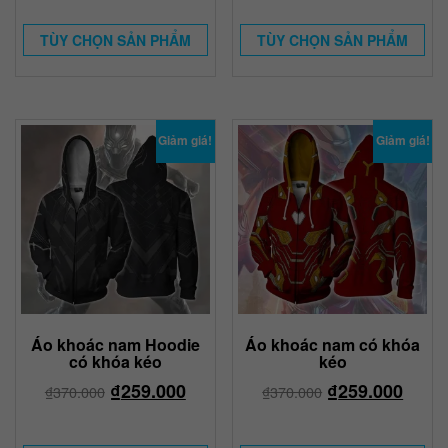
TÙY CHỌN SẢN PHẨM
TÙY CHỌN SẢN PHẨM
Giảm giá!
Giảm giá!
Áo khoác nam Hoodie
Áo khoác nam có khóa
có khóa kéo
kéo
₫
259.000
₫
259.000
₫
370.000
₫
370.000