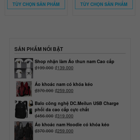
TÙY CHỌN SẢN PHẨM
TÙY CHỌN SẢN PHẨM
SẢN PHẨM NỔI BẬT
Shop nhận làm Áo thun nam Cao cấp
₫
199.000
₫
139.000
Áo khoác nam có khóa kéo
₫
370.000
₫
259.000
Balo công nghệ DC.Meilun USB Charge
phối da cao cấp cực chất
₫
456.000
₫
319.000
Áo khoác nam Hoodie có khóa kéo
₫
370.000
₫
259.000