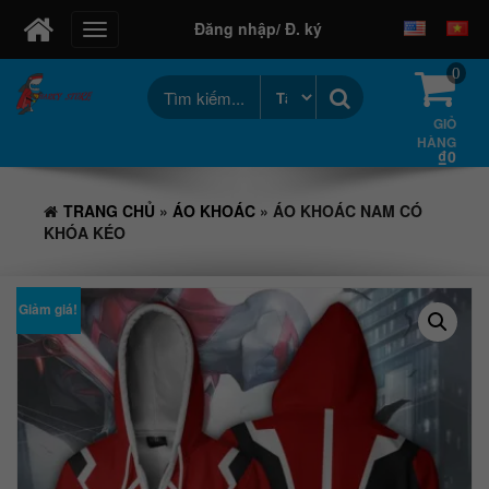
Đăng nhập/ Đ. ký
Toggle
navigation
0
GIỎ
HÀNG
₫0
TRANG CHỦ
»
ÁO KHOÁC
» ÁO KHOÁC NAM CÓ
KHÓA KÉO
Giảm giá!