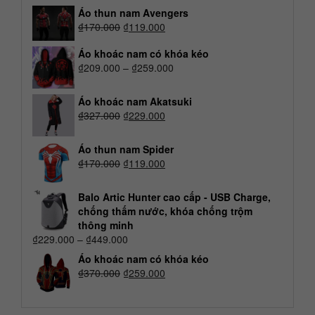
Áo thun nam Avengers
₫
170.000
₫
119.000
Áo khoác nam có khóa kéo
₫
209.000
–
₫
259.000
Áo khoác nam Akatsuki
₫
327.000
₫
229.000
Áo thun nam Spider
₫
170.000
₫
119.000
Balo Artic Hunter cao cấp - USB Charge,
chống thấm nước, khóa chống trộm
thông minh
₫
229.000
–
₫
449.000
Áo khoác nam có khóa kéo
₫
370.000
₫
259.000