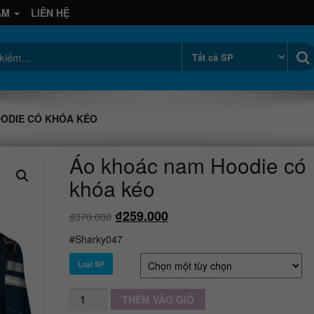
AM
LIÊN HỆ
ODIE CÓ KHÓA KÉO
Áo khoác nam Hoodie có
khóa kéo
₫
259.000
₫
370.000
#Sharky047
Loại SP
Số
THÊM VÀO GIỎ
lượng