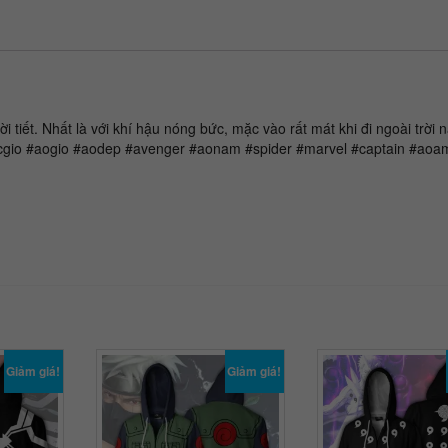
i tiết. Nhất là với khí hậu nóng bức, mặc vào rất mát khi đi ngoài trời 
io #aogio #aodep #avenger #aonam #spider #marvel #captain #aoa
Giảm giá!
Giảm giá!