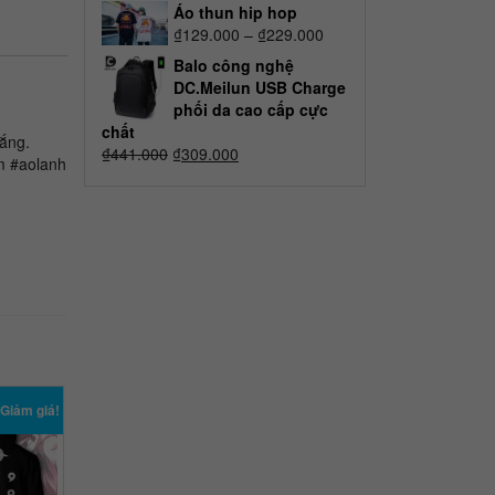
Áo thun hip hop
₫
129.000
–
₫
229.000
Balo công nghệ
DC.Meilun USB Charge
phối da cao cấp cực
chất
nắng.
₫
441.000
₫
309.000
m #aolanh
Giảm giá!