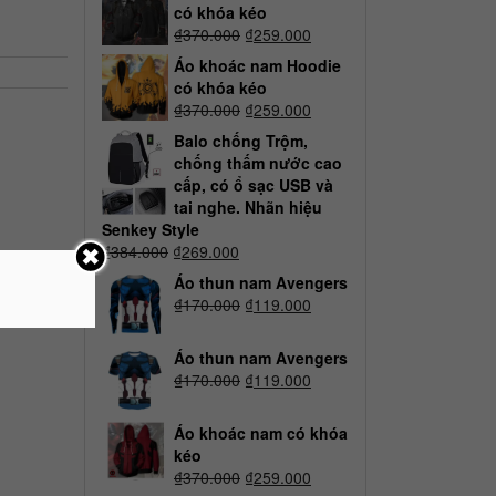
có khóa kéo
₫
370.000
₫
259.000
Áo khoác nam Hoodie
có khóa kéo
₫
370.000
₫
259.000
Balo chống Trộm,
chống thấm nước cao
cấp, có ổ sạc USB và
tai nghe. Nhãn hiệu
Senkey Style
₫
384.000
₫
269.000
Áo thun nam Avengers
₫
170.000
₫
119.000
Áo thun nam Avengers
₫
170.000
₫
119.000
Áo khoác nam có khóa
kéo
₫
370.000
₫
259.000