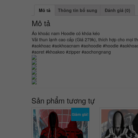
Mô tả
Thông tin bổ sung
Đánh giá (0)
Mô tả
Áo khoác nam Hoodie có khóa kéo
Vải thun lạnh cao cấp (Giá 279k), thích hợp cho mọi thờ
#aokhoac #aokhoacnam #aohoodie #hoodie #aokhoacg
#aoret #khoakeo #zipper #aochongnang
Sản phẩm tương tự
Giảm giá!