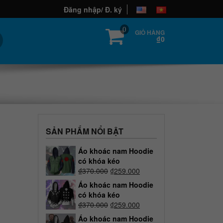
Đăng nhập/ Đ. ký
0
GIỎ HÀNG
₫0
SẢN PHẨM NỔI BẬT
Áo khoác nam Hoodie
có khóa kéo
₫
370.000
₫
259.000
Áo khoác nam Hoodie
có khóa kéo
₫
370.000
₫
259.000
Áo khoác nam Hoodie