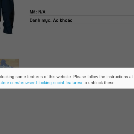
Mã:
N/A
Danh mục:
Áo khoác
locking some features of this website. Please follow the instructions at
eateor.com/browser-blocking-social-features/
to unblock these.