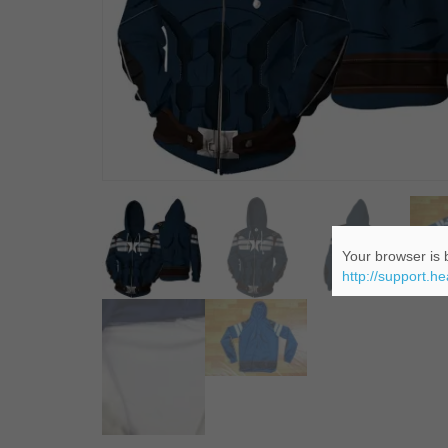
Your browser is b
http://support.h