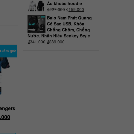
Áo khoác hoodie
₫
227.000
₫
159.000
Balo Nam Phát Quang
Có Sạc USB, Khóa
Chống Chộm, Chống
Nước. Nhãn Hiệu Senkey Style
₫
341.000
₫
239.000
Giảm giá!
engers
.000