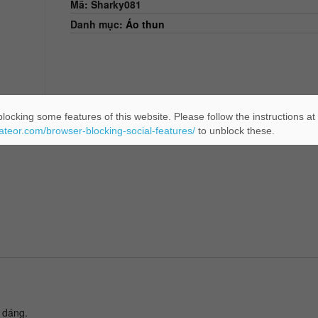
Mã:
Sharky081
Danh mục:
Áo thun
locking some features of this website. Please follow the instructions at
eateor.com/browser-blocking-social-features/
to unblock these.
m dáng.