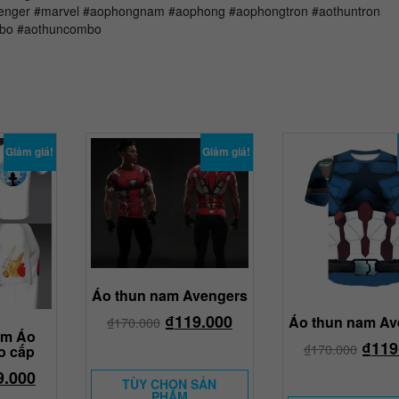
enger #marvel #aophongnam #aophong #aophongtron #aothuntron
mbo #aothuncombo
Giảm giá!
Giảm giá!
Áo thun nam Avengers
₫
119.000
Áo thun nam Av
₫
170.000
àm Áo
₫
119
₫
170.000
o cấp
9.000
TÙY CHỌN SẢN
PHẨM