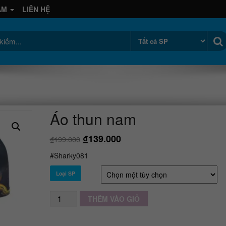
AM
LIÊN HỆ
Áo thun nam
₫
139.000
₫
199.000
#Sharky081
Loại SP
Số
THÊM VÀO GIỎ
lượng