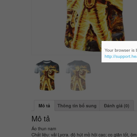
Your browser is b
http://support.h
Mô tả
Thông tin bổ sung
Đánh giá (0)
Mô tả
Áo thun nam
Chất liệu: vải Lycra. độ hút mồ hôi cao; co giãn tốt, ô