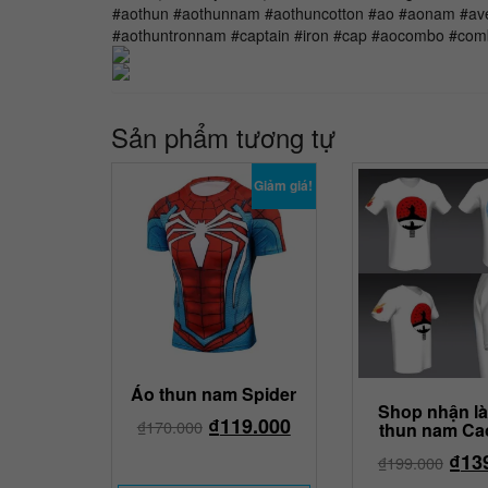
#aothun #aothunnam #aothuncotton #ao #aonam #av
#aothuntronnam #captain #iron #cap #aocombo #co
Sản phẩm tương tự
Giảm giá!
Áo thun nam Spider
Shop nhận l
₫
119.000
₫
170.000
thun nam Ca
₫
13
₫
199.000