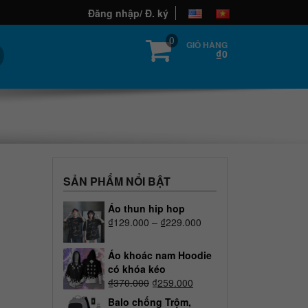
Đăng nhập/ Đ. ký
0
GIỎ HÀNG
₫0
SẢN PHẨM NỔI BẬT
Áo thun hip hop
₫
129.000
–
₫
229.000
Áo khoác nam Hoodie
có khóa kéo
₫
370.000
₫
259.000
Balo chống Trộm,