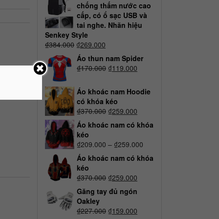
chống thấm nước cao
cấp, có ổ sạc USB và
tai nghe. Nhãn hiệu
Senkey Style
₫
384.000
₫
269.000
Áo thun nam Spider
₫
170.000
₫
119.000
Áo khoác nam Hoodie
có khóa kéo
₫
370.000
₫
259.000
Áo khoác nam có khóa
kéo
₫
209.000
–
₫
259.000
Áo khoác nam có khóa
kéo
₫
370.000
₫
259.000
Găng tay đủ ngón
Oakley
₫
227.000
₫
159.000